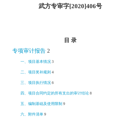
武方专审字
[2020]406
号
目 录
专项审计报告
2
一、项目基本情况
3
二、项目奖补规则
4
三、项目执行情况
6
四、项目合同约定的所有支出的审计结论
8
五、编制基础及使用限制
9
六、附件清单
9