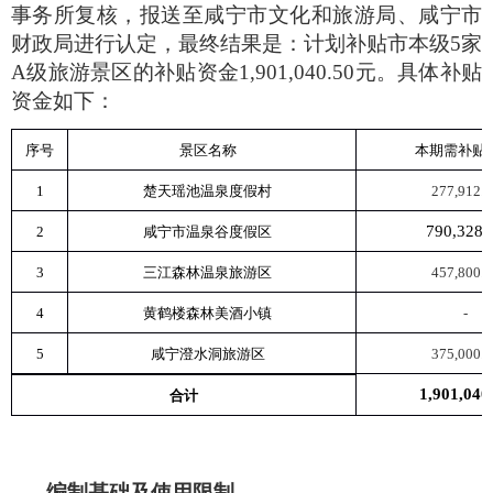
事务所复核，报送至咸宁市文化和旅游局、咸宁市
财政局进行认定，最终结果是：计划补贴市本级
5
家
A
级旅游景区的补贴资金
1,901,040.50
元。具体补贴
资金如下：
序号
景区名称
本期需补贴
1
楚天瑶池温泉度假村
277,912.0
790,328.
2
咸宁市温泉谷度假区
3
三江森林温泉旅游区
457,800.0
4
黄鹤楼森林美酒小镇
-
5
咸宁澄水洞旅游区
375,000.0
1,901,040
合计
编制基础及使用限制