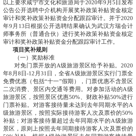
以上要求咸宁市文化和旅游局于
2020
年
9
月
5
日发布
公告公开选聘中介机构开展奖补政策补贴资金核定
审计和奖补政策补贴资金分配跟踪审计。并于
2020
年
9
月
13
日根据公开选聘结果确认为武汉方瑞会计
师事务所（普通合伙）进行奖补政策补贴资金核定
审计和奖补政策补贴资金分配跟踪审计工作。
项目奖补规则
（一）奖励标准
对免门票开放的
A
级旅游景区给予补贴。
2020
年
8
月
8
日
-12
月
31
日，全省
A
级旅游景区实行门票全
免费优惠（包括“十一”假期），门票优惠不含景区
二次消费、景区内交通等费用。对参加活动的
A
级
旅游景区，按照景区优惠
50%
、财政补贴
50%
进行
门票补贴。对游客接待量未达到去年同期水平的
A
级旅游景区，按照实际接待游客人次及票价的
50%
补贴；对游客接待量超过去年同期水平的
A
级旅游
景区，原则上按照去年同期接待游客人次及票价的