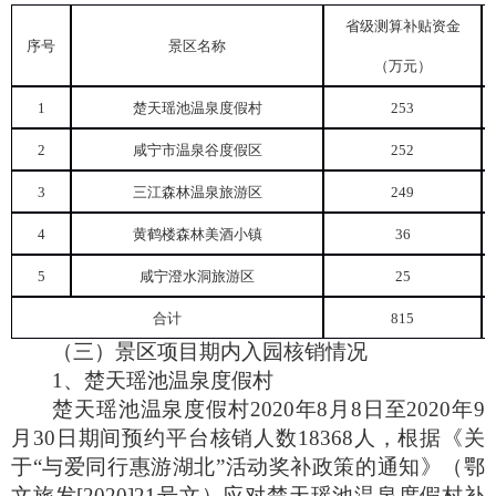
省级测算补贴资金
序号
景区名称
（万元）
1
楚天瑶池温泉度假村
253
2
咸宁市温泉谷度假区
252
3
三江森林温泉旅游区
249
4
黄鹤楼森林美酒小镇
36
5
咸宁澄水洞旅游区
25
合计
815
（三）景区项目期内入园核销情况
1
、楚天瑶池温泉度假村
楚天瑶池温泉度假村
2020
年
8
月
8
日至
2020
年
9
月
30
日期间预约平台核销人数
18368
人，根据《关
于“与爱同行惠游湖北”活动奖补政策的通知》（鄂
文旅发
[2020]21
号文）应对楚天瑶池温泉度假村补