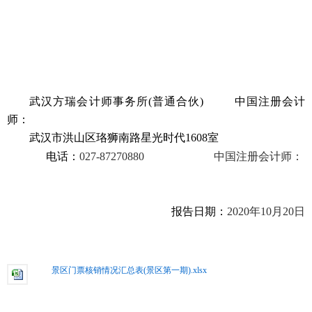
武汉方瑞会计师事务所
(
普通合伙
)
中国注册会计
师：
武汉市洪山区珞狮南路星光时代
1608
室
电话：
027-87270880
中国注册会计师：
报告日期：
2020
年
10
月
20
日
景区门票核销情况汇总表(景区第一期).xlsx