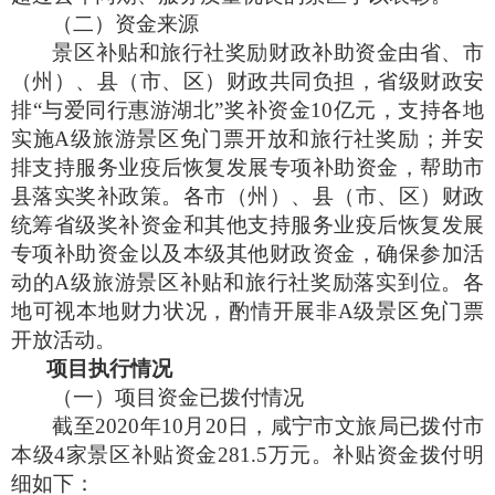
（二）资金来源
景区补贴和旅行社奖励财政补助资金由省、市
（州）、县（市、区）财政共同负担，省级财政安
排“与爱同行惠游湖北”奖补资金
10
亿元，支持各地
实施
A
级旅游景区免门票开放和旅行社奖励；并安
排支持服务业疫后恢复发展专项补助资金，帮助市
县落实奖补政策。各市（州）、县（市、区）财政
统筹省级奖补资金和其他支持服务业疫后恢复发展
专项补助资金以及本级其他财政资金，确保参加活
动的
A
级旅游景区补贴和旅行社奖励落实到位。各
地可视本地财力状况，酌情开展非
A
级景区免门票
开放活动。
项目执行情况
（一）项目资金已拨付情况
截至
2020
年
10
月
20
日，咸宁市文旅局已拨付市
本级
4
家景区补贴资金
281.5
万元。补贴资金拨付明
细如下：