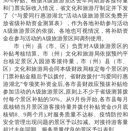
50%
补贴。根据
A
级旅游景区去年同期游客接待量
和门票实际收入情况，省文化和旅游厅制定并下发
了《“与爱同行惠游湖北”活动
A
级旅游景区免费开
放省级补助资金测算表》，作为各地补助参与活动
A
级旅游景区的依据。各地也可视情况，将补助资
金在参与活动的
A
级旅游景区间调剂使用。
市（州）县（市、区）负责对
A
级旅游景区的
补贴考核结算。市（州）文化和旅游局依据预约平
台核定景区入园游客接待量，市（州）县（市、
区）文化和旅游局会同本级财政局核定每个景区的
门票补贴金额后予以拨付。省财政拨付“与爱同行惠
游湖北”专项奖补资金后
,
各市县财政应预拔补贴给
参加活动的
A
级旅游景区
,
原则上不少于省级测算拨
付每个景区补贴的
50%
。从
9
月份开始
,
各市县每月
底核销当月景区游客接待量并拨付补贴资金
(9
月底
核销
8
、
9
两个月
),
对服务质量不达标、疫情防控和
安全管理出现问题的景区予以扣减。对接待游客量
超过去年同期、服务质量优良的景区予以表彰。