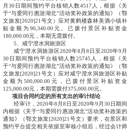
月
30
日期间预约平台核销人数
4517
人，根据《关
于“与爱同行惠游湖北”活动奖补政策的通知》（鄂
文旅发
[2020]21
号文）应对黄鹤楼森林美酒小镇补
贴金额为
90,340.00
元。已拨付景区补贴资金
180,000.00
元，本期无需拨付。
5
、咸宁澄水洞旅游区
咸宁澄水洞旅游区
2020
年
8
月
8
日至
2020
年
9
月
30
日期间预约平台核销人数
25745
人，根据《关
于“与爱同行惠游湖北”活动奖补政策的通知》（鄂
文旅发
[2020]21
号文）应对咸宁澄水洞旅游区补贴
金额为
500,000.00
元，已拨付景区补贴资金
125,000.00
元，本期需拨付
375,000.00
元。
项目合同约定的所有支出的审计结论
经审计，
2020
年
8
月
8
日至
2020
年
9
月
30
日期间
内根据《关于“与爱同行惠游湖北”活动奖补政策的
通知》（鄂文旅发
[2020]21
号文）要求，在景区和
预约平台提交相关依据至审核小组后，经过会计师