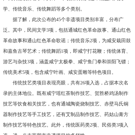
学、传统音乐、传统舞蹈等多个类别。
据了解，此次公布的45个非遗项目类别丰富，分布广
泛。其中，民间文学3项，包括通城红色革命故事、通山红色
革命故事和通山红色革命歌谣；传统音乐2项，为咸安栽田鼓
和
嘉鱼古琴艺术
；传统舞蹈1项，即咸宁打花鞭；传统体育、
游艺与杂技3项，涵盖咸宁太极拳、
咸宁鱼门拳
和崇阳飞镖；
传统美术5项，包含咸宁叶画、
咸安蛋雕
等特色项目。
传统技艺类项目表现亮眼，共有26项入选，占据本次名
录的主体地位。既有咸宁瑶红茶制作技艺、贺胜桥鸡汤制作
技艺等饮食相关技艺，也有通城陶瓷烧制技艺、赤壁马氏铜
器制作技艺等手工技艺，还有艾制品制作技艺、药姑山膏方
制作技艺等特色技艺。此外，传统医药类2项、民俗类3项入