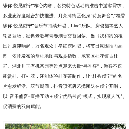
缘你·悦见咸宁”核心内容，各类特色活动精准击中游客需求，
多业态深度融合加快推进。月亮湾街区化身“诗意舞台”,“桂香
缘你·悦见咸宁”音乐节持续开唱，
Line2乐队
、房俊喆等艺人
轮番登场，经典老歌与青春潮音交替回荡。当
《我和我的祖
国》
旋律响起，万名观众手举红旗同唱，将节日氛围推向高
潮。依托发布的赏桂地图与观赏指数，咸安区
桂花镇古桂
群
、湖北川玉有机茶园等景点迎来大批“寻香客”，游客不仅
能赏桂、打桂花，还能体验桂花茶制作，让“桂香咸宁”的名
片愈发鲜活。双节期间，抖音顶流唐艺携团队在咸宁开唱，
以“音乐盛宴+直播互动＋咸宁优品带货”模式，实现聚人气与
促消费的双向赋能。