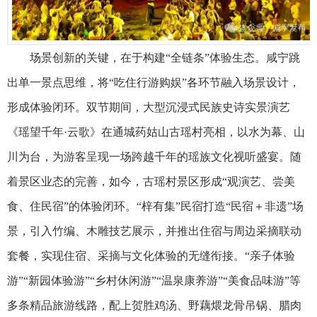
场景创新的关键，在于构建“全链条”体验生态。咸宁跳
出单一景点思维，将“吃住行游购娱”各环节融入场景设计，
形成体验闭环。双节期间，大型沉浸式民族史诗实景演艺
《瑶望千年·云歌》在通城药姑山古瑶村亮相，以水为幕、山
川为台，为游客呈现一场跨越千年的瑶族文化视听盛宴。随
着景区业态的完善，如今，古瑶村景区形成“观演艺、尝美
食、住民宿”的体验闭环。“梓有集”民宿打造“民宿＋非遗”场
景，引入竹编、木雕技艺展示，并推出住宿与周边采摘联动
套餐，实现住宿、采摘与文化体验的无缝衔接。“亲子体验
游”“新园体验游”“乡村休闲游”“温泉康养游”“美食品味游”等
多条精品旅游线路，配上贺胜鸡汤、野藕煨龙骨吊锅、腊肉