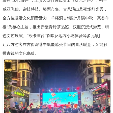
聚焦“宋代市井”，上演大型行进式演出《状元之路》，融合
威亚飞仙、杂技特技、银票市集、古风演出及夜场灯光秀，
全方位激活文化消费活力；羊楼洞古镇以“月满中秋・茶香羊
楼”为核心主题，推出赤壁青砖茶品鉴、汉服沉浸式游览、特
色文艺展演、“欧卡擂台”欢唱及地方小吃体验等多元项目，
让八方游客在古街深巷中既能感受节日的喜庆暖意，又能触
摸古镇的文化底蕴。