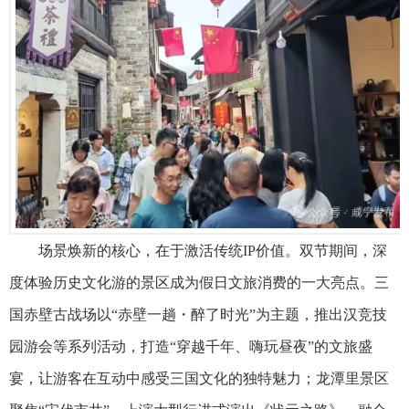
场景焕新的核心，在于激活传统IP价值。双节期间，深
度体验历史文化游的景区成为假日文旅消费的一大亮点。三
国赤壁古战场以“赤壁一趟・醉了时光”为主题，推出汉竞技
园游会等系列活动，打造“穿越千年、嗨玩昼夜”的文旅盛
宴，让游客在互动中感受三国文化的独特魅力；龙潭里景区