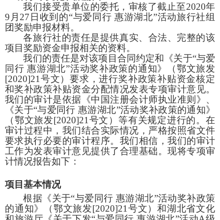
我们接受贵单位的委托，审核了截止至
2020
年
9
月
27
日收到的“与爱同行 惠游湖北”活动旅行社组
团奖励申报材料。
各旅行社的责任是提供真实、合法、完整的该
项目奖励资金申报相关的资料。
我们的责任是对该项目合同约定和《关于“与爱
同行 惠游湖北”活动奖补政策的通知》（鄂文旅发
[2020]21
号文）要求，进行奖补政策补贴资金核定
和奖补政策补贴资金分配情况发表专项审计意见。
我们的审计是依据《中国注册会计师执业准则》、
《关于“与爱同行 惠游湖北”活动奖补政策的通知》
（鄂文旅发
[2020]21
号文）等有关规定进行的。在
审计过程中，我们结合实际情况，严格按照省文件
要求执行必要的审计程序。我们相信，我们的审计
工作为发表审计意见提供了合理基础。现将专项审
计情况报告如下：
项目基本情况
根据《关于“与爱同行 惠游湖北”活动奖补政策
的通知》（鄂文旅发
[2020]21
号文）和湖北省文化
和旅游厅《关于下发“与爱同行 惠游湖北”活动
A
级