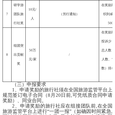
研学游
在奖励期
10
元
/
7
团队旅
（另行通知）
织到咸
人
行社奖
5000
在奖励期
投诉少，
组团突
50
万
总人数（
8
出贡献
/
元
/
家
人数、“
奖
数）排名
（三）申报要求
1
、申请奖励的旅行社须在全国旅游监管平台上
规范签订电子合同（
8
月
20
日前
,
可凭纸质合同申请
奖励）、同业合同。
2
、申请奖励的旅行社应在组接团队前
,
在全国
旅游监管平台上进行“一团一报”（如确因时间紧急
,