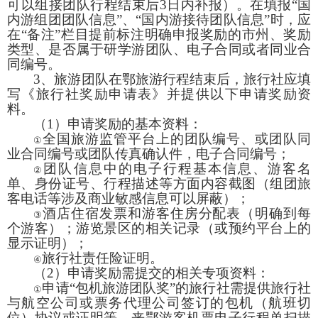
可以组接团队行程结束后
3
日内补报）。在填报“国
内游组团团队信息”、“国内游接待团队信息”时，应
在“备注”栏目提前标注明确申报奖励的市州、奖励
类型、是否属于研学游团队、电子合同或者同业合
同编号。
3
、旅游团队在鄂旅游行程结束后，旅行社应填
写《旅行社奖励申请表》并提供以下申请奖励资
料。
（
1
）申请奖励的基本资料：
全国旅游监管平台上的团队编号、或团队同
①
业合同编号或团队传真确认件，电子合同编号；
团队信息中的电子行程基本信息、游客名
②
单、身份证号、行程描述等方面内容截图（组团旅
客电话等涉及商业敏感信息可以屏蔽）；
酒店住宿发票和游客住房分配表（明确到每
③
个游客）；游览景区的相关记录（或预约平台上的
显示证明）；
旅行社责任险证明。
④
（
2
）申请奖励需提交的相关专项资料：
申请“包机旅游团队奖”的旅行社需提供旅行社
①
与航空公司或票务代理公司签订的包机（航班切
位）协议或证明等，来鄂游客机票电子行程单扫描