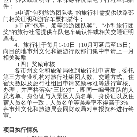
件；
申请“包列旅游团队奖”的旅行社需提供铁路部
②
门相关证明和游客车票扫描件；
申请“包车、船等旅游团队奖”、“小型旅行团
③
奖”的旅行社需提供车队包车确认件或相关交通证明
票据。
4
、旅行社于每月
1-10
日（
10
月可延后至
15
日）
向目的地市州文化和旅游行政部门集中申请上一月
相关奖励。
（四）奖励审核
各市州文化和旅游局收到旅行社申请后，委托
第三方专业机构对旅行社组团人数、交通方式、住
宿天数以及旅行社组团申请奖励标准等进行审核、
办理，并严格落实“三比对”，即同一编号团队的人
员名单、身份证与入景区人员名单、身份证以及住
宿人员名单一致，人员名单等误差率不得高于
3%
。
各市州文化和旅游局会同财政局对申报资料进行终
审。
项目执行情况