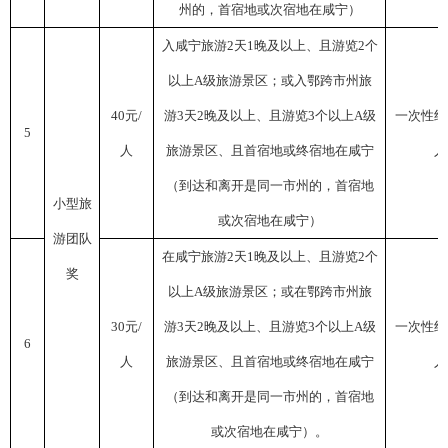
州的，首宿地或次宿地在咸宁）
入咸宁旅游
2
天
1
晚及以上、且游览
2
个
以上
A
级旅游景区；或入鄂跨市州旅
40
元
/
游
3
天
2
晚及以上、且游览
3
个以上
A
级
一次性组
5
人
旅游景区、且首宿地或终宿地在咸宁
人
（到达和离开是同一市州的，首宿地
小型旅
或次宿地在咸宁）
游团队
在咸宁旅游
2
天
1
晚及以上、且游览
2
个
奖
以上
A
级旅游景区；或在鄂跨市州旅
30
元
/
游
3
天
2
晚及以上、且游览
3
个以上
A
级
一次性组
6
人
旅游景区、且首宿地或终宿地在咸宁
人
（到达和离开是同一市州的，首宿地
或次宿地在咸宁）。