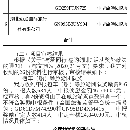
GD259FTJN725
小型旅游团队奖
湖北迈途国际旅行
6
GN093B3UYS94
小型旅游团队奖
社有限公司
合计
（二）项目审核结果
根据《关于“与爱同行 惠游湖北”活动奖补政策
的通知》（鄂文旅发
[2020]21
号文）要求，我方对
收到的
26
份资料进行审核，审核结果如下：
1
、包车（船）等旅游团队奖
我方收到申报包车（船）等旅游团队奖励资料
6
份，申报人数
684
人，申报奖励金额
46,540.00
元，
经审核，有
2
份资料由于在咸旅游景点数只有一个，
不符合奖励申报条件（全国旅游监管平台统一编号
为：
GD61D7M74A90
和
GN95BD4XM416
）；申报
奖励审定人数
414
人，审定金额
24,840.00
元。审核
情况具体如下：
全国旅游监管平台统