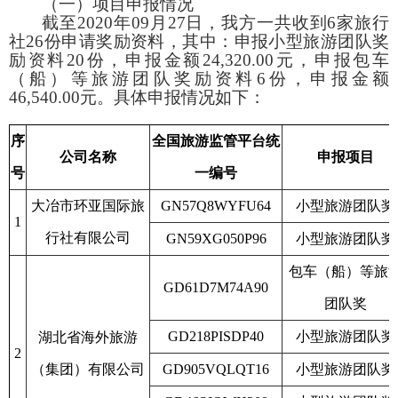
（一）项目申报情况
截至
2020
年
09
月
27
日，我方一共收到
6
家旅行
社
26
份申请奖励资料，其中：申报小型旅游团队奖
励资料
20
份，申报金额
24,320.00
元，申报包车
（船）等旅游团队奖励资料
6
份，申报金额
46,540.00
元。具体申报情况如下：
序
全国旅游监管平台统
公司名称
申报项目
号
一编号
大冶市环亚国际旅
GN57Q8WYFU64
小型旅游团队奖
1
行社有限公司
GN59XG050P96
小型旅游团队奖
包车（船）等旅
GD61D7M74A90
团队奖
GD218PISDP40
小型旅游团队奖
湖北省海外旅游
2
（集团）有限公司
GD905VQLQT16
小型旅游团队奖