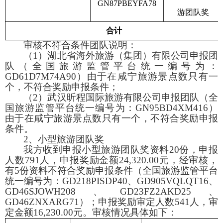
GN87PBEYFA78
游团队奖
合计
审核不符合条件团队说明：
（
1
）湖北省海外旅游（集团）有限公司申报团
队（全国旅游监管平台统一编号为：
GD61D7M74A90
）由于在咸宁旅游景点数只有一
个，不符合奖励申报条件；
（
2
）武汉昕程国际旅游有限公司申报团队（全
国旅游监管平台统一编号为：
GN95BD4XM416
）
由于在咸宁旅游景点数只有一个，不符合奖励申报
条件。
2
、小型旅游团队奖
我方收到申报小型旅游团队奖资料
20
份，申报
人数
791
人，申报奖励金额
24,320.00
元，经审核，
有
5
份资料不符合奖励申报条件（全国旅游监管平台
统一编号为：
GD218PISDP40
、
GD905VQLQT16
、
GD46SJOWH208
、
GD23FZ2AKD25
、
GD46ZNXARG71
）；申报奖励审定人数
541
人，审
定金额
16,230.00
元。审核情况具体如下：