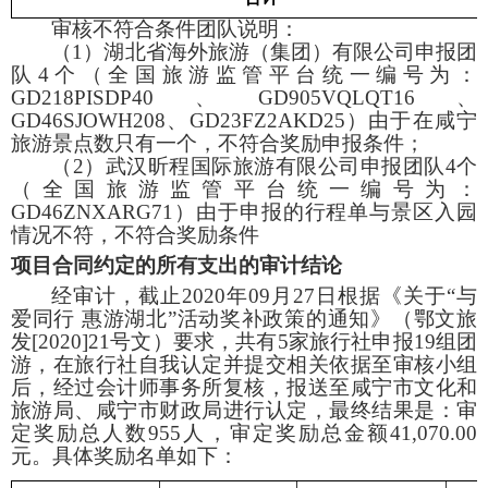
审核不符合条件团队说明：
（
1
）湖北省海外旅游（集团）有限公司申报团
队
4
个（全国旅游监管平台统一编号为：
GD218PISDP40
、
GD905VQLQT16
、
GD46SJOWH208
、
GD23FZ2AKD25
）由于在咸宁
旅游景点数只有一个，不符合奖励申报条件；
（
2
）武汉昕程国际旅游有限公司申报团队
4
个
（全国旅游监管平台统一编号为：
GD46ZNXARG71
）由于申报的行程单与景区入园
情况不符，不符合奖励条件
项目合同约定的所有支出的审计结论
经审计，截止
2020
年
09
月
27
日根据《关于“与
爱同行 惠游湖北”活动奖补政策的通知》（鄂文旅
发
[2020]21
号文）要求，共有
5
家旅行社申报
19
组团
游，在旅行社自我认定并提交相关依据至审核小组
后，经过会计师事务所复核，报送至咸宁市文化和
旅游局、咸宁市财政局进行认定，最终结果是：审
定奖励总人数
955
人，审定奖励总金额
41,070.00
元。具体奖励名单如下：