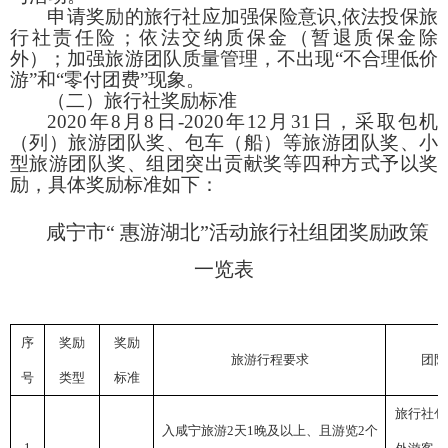
申请奖励的旅行社应加强保险意识
,
依法投保旅
行社责任险；依法交纳质保金（暂退质保金除
外）；加强旅游团队质量管理，不出现“不合理低价
游”和“零付团费”现象。
（二）旅行社奖励标准
2020
年
8
月
8
日
-2020
年
12
月
31
日，采取包机
（列）旅游团队奖、包车（船）等旅游团队奖、小
型旅游团队奖、组团突出贡献奖等四种方式予以奖
励，具体奖励标准如下：
咸宁市“ 惠游湖北”活动旅行社组团奖励政策
一览表
序
奖励
奖励
旅游行程要求
团队
号
类型
标准
旅行社包
入咸宁旅游
2
天
1
晚及以上、且游览
2
个
1