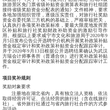
旅游景区免门票省级补贴资金测算表和旅行社组团
接待省级奖励资金分配表的通知》文件精神，要求
各地加强组织管理，逐级压实责任，对旅行社奖励
资金在委托第三方机构的基础上，严格审核把关，
认真执行各项奖补政策标准，要最大限度地发挥景
区补贴和旅行社奖励财政补助资金的激励引导作
用。根据以上要求咸宁市文化和旅游局于
2020
年
9
月
5
日发布公告公开选聘中介机构开展奖补政策补贴
资金核定审计和奖补政策补贴资金分配跟踪审计。
并于
2020
年
9
月
13
日根据公开选聘结果确认为武汉
方瑞会计师事务所（普通合伙）进行奖补政策补贴
资金核定审计和奖补政策补贴资金分配跟踪审计工
作。
项目奖补规则
奖励对象要求
注册地在湖北省内，具有独立法人资格、依法
取得经营许可证、合法经营的旅行社（含在线旅行
社）。省外旅行社通过与省内旅行社合作的方式参
与活动。