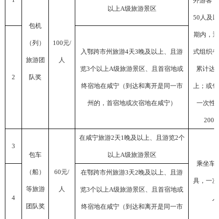
外游客，
以上
A
级旅游景区
50
人及以
包机
期内，通
（列）
100
元
/
入鄂跨市州旅游
4
天
3
晚及以上、且游
式组织省
旅游团
人
览
3
个以上
A
级旅游景区、且首宿地或
累计达
2
队奖
终宿地在咸宁（到达和离开是同一市
上；或包
州的，首宿地或次宿地在咸宁）
一次性
200
在咸宁旅游
2
天
1
晚及以上、且游览
2
个
3
包车
以上
A
级旅游景区
乘坐车
（船）
60
元
/
在鄂跨市州旅游
3
天
2
晚及以上、且游
具，一次
等旅游
人
览
3
个以上
A
级旅游景区、且首宿地或
4
人
团队奖
终宿地在咸宁（到达和离开是同一市