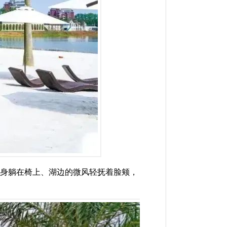
俯身躺在椅上、湖边的微风轻抚着脸颊，