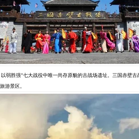
、以弱胜强”七大战役中唯一尚存原貌的古战场遗址。三国赤壁古
级旅游景区。