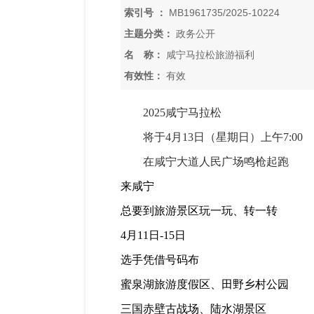
索引号 ：
MB1961735/2025-10224
主题分类：
政务公开
名 称：
咸宁马拉松旅游福利
有效性：
有效
2025咸宁马拉松
将于4月13日（星期日）上午7:00
在咸宁大道人民广场鸣枪起跑
来咸宁
总要到旅游景区玩一玩、转一转
4月11日-15日
选手凭借号码布
蜜泉湖旅游度假区、田野乡村公园
三国赤壁古战场、陆水湖景区