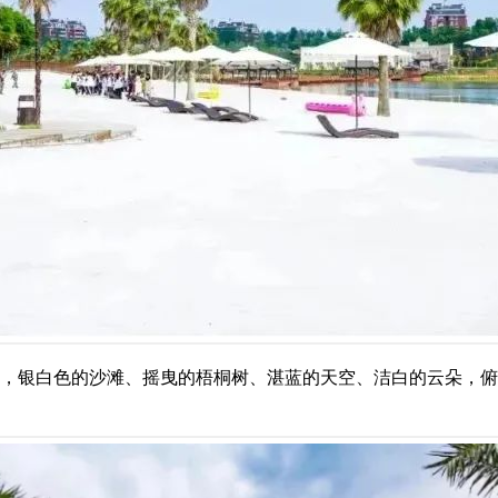
公里，银白色的沙滩、摇曳的梧桐树、湛蓝的天空、洁白的云朵，