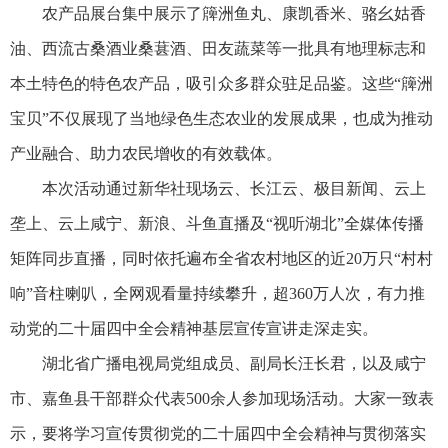
农产品展台集中展示了簰洲鱼丸、康凯香米、骆幺姑香
油、西流古桑酒业桑葚酒、田友蔬菜等一批具有地理标志和
本土特色的特色农产品，吸引众多群众驻足品鉴。这些“簰洲
宝贝”不仅展现了当地绿色生态农业的发展成果，也成为推动
产业融合、助力农民增收的有效载体。
本次活动通过新华社现场云、长江云、极目新闻、云上
垄上、云上咸宁、新浪、斗鱼直播及“视听湖北”全媒体传播
矩阵同步直播，同时依托遍布全省农村地区的近20万只“村村
响”音柱喇叭，全网观看量持续攀升，超360万人次，有力推
动党的二十届四中全会精神基层宣传宣讲走深走实。
湖北省广播电视局党组成员、副局长汪长君，以及咸宁
市、嘉鱼县干部群众代表500余人参加现场活动。大家一致表
示，要将学习宣传贯彻党的二十届四中全会精神与贯彻落实