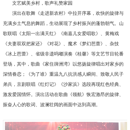
文艺赋美乡村，歌声礼赞家园
演出在歌舞《走进新农村》中拉开序幕，欢快的旋律与
充满乡土气息的舞蹈，生动展现了乡村振兴的蓬勃朝气。山
歌联唱《太阳一出满天红》《南嘉儿女爱唱歌》、黄梅戏
《夫妻双双把家还》《对花》、魔术《梦幻芭蕾》、杂技
《冰上芭蕾》、省级非遗呜嘟演奏《桂馨》等文艺节目轮番
登场，其中，歌曲《家住簰洲湾》以悠扬旋律唱出对家乡的
深情眷恋；《为了谁》重温九八抗洪感人瞬间、致敬人民子
弟兵，京剧联唱《红灯记》《沙家浜》选段再现红色经典、
激发爱国情怀。演出活动在歌曲《领航》恢宏激昂的旋律、
振奋人心的歌词、波澜壮阔的画面中达到高潮。