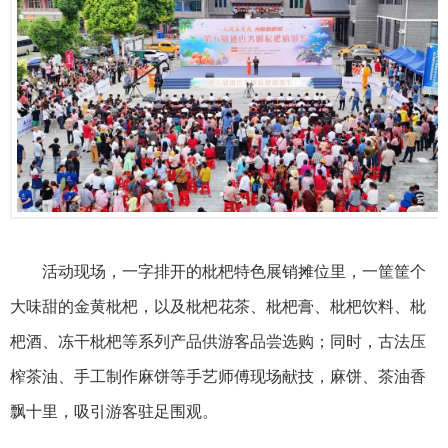
活动现场，一字排开的枇杷特色展销摊位里，一筐筐个
大味甜的金黄枇杷，以及枇杷花茶、枇杷膏、枇杷饮料、枇
杷酒、冻干枇杷等系列产品供游客品尝选购；同时，古法压
榨茶油、手工制作麻饼等手艺师傅现场献技，麻饼、茶油香
飘十里，吸引游客驻足围观。