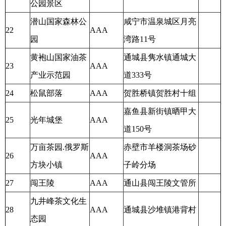
公园景区
潜山国家森林公
咸宁市温泉城区月亮
22
AAA
园
湾路11号
黄袍山国家油茶
通城县隽水镇通城大
23
AAA
产业示范园
道333号
24
松鼠部落
AAA
贺胜桥镇贺胜村十组
嘉鱼县新街镇晒甲大
25
光年城堡
AAA
道150号
万亩茶园.俄罗斯
赤壁市羊楼洞茶场砂
26
AAA
方块小镇
子岭分场
27
闯王陵
AAA
通山县闯王陵文管所
九井峰茶文化生
28
AAA
通城县沙堆镇港背村
态园