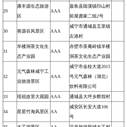
康丰源生态旅游
嘉鱼县陆溪镇印山村
29
AAA
区
前屋龚家二组2号
咸宁市通城县五里镇
30
善源谷风景区
AAA
左港村
羊楼洞茶文化生
赤壁市茶庵岭镇羊楼
31
AAA
态产业园
洞茶文化生态产业园
咸宁市金桂大道2015
元气森林咸宁工
32
AAA
号元气森林（湖北）
业旅游景区
饮料有限公司
33
瑶祖故里大观园
AAA
通城县大坪乡辉煌村
咸安区长安大道106
34
星星竹海风景区
AA
号
35
太乙洞景区
AA
温泉旅游新城太乙村