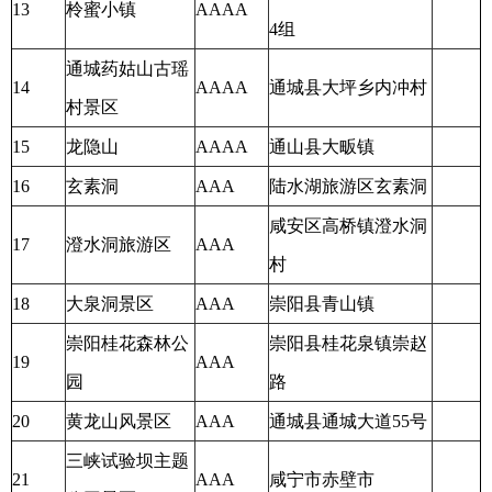
13
柃蜜小镇
AAAA
4组
通城药姑山古瑶
14
AAAA
通城县大坪乡内冲村
村景区
15
龙隐山
AAAA
通山县大畈镇
16
玄素洞
AAA
陆水湖旅游区玄素洞
咸安区高桥镇澄水洞
17
澄水洞旅游区
AAA
村
18
大泉洞景区
AAA
崇阳县青山镇
崇阳桂花森林公
崇阳县桂花泉镇崇赵
19
AAA
园
路
20
黄龙山风景区
AAA
通城县通城大道55号
三峡试验坝主题
21
AAA
咸宁市赤壁市