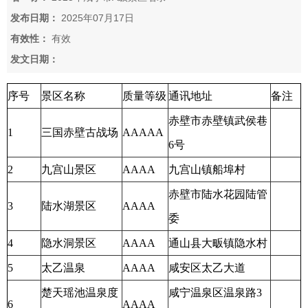
发布日期：
2025年07月17日
有效性：
有效
发文日期：
序号
景区名称
质量等级
通讯地址
备注
赤壁市赤壁镇武侯巷
1
三国赤壁古战场
AAAAA
6号
2
九宫山景区
AAAA
九宫山镇船埠村
赤壁市陆水花园陆管
3
陆水湖景区
AAAA
委
4
隐水洞景区
AAAA
通山县大畈镇隐水村
5
太乙温泉
AAAA
咸安区太乙大道
楚天瑶池温泉度
咸宁温泉区温泉路3
6
AAAA