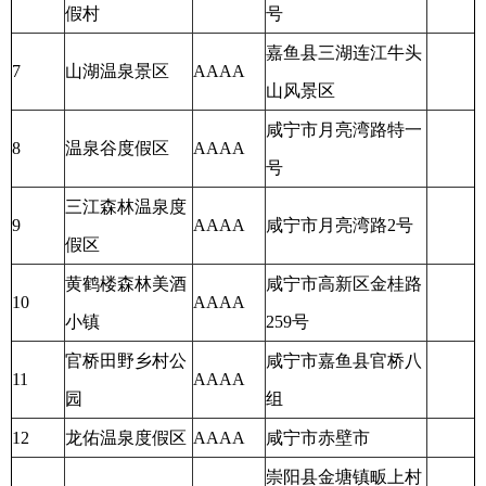
假村
号
嘉鱼县三湖连江牛头
7
山湖温泉景区
AAAA
山风景区
咸宁市月亮湾路特一
8
温泉谷度假区
AAAA
号
三江森林温泉度
9
AAAA
咸宁市月亮湾路2号
假区
黄鹤楼森林美酒
咸宁市高新区金桂路
10
AAAA
小镇
259号
官桥田野乡村公
咸宁市嘉鱼县官桥八
11
AAAA
园
组
12
龙佑温泉度假区
AAAA
咸宁市赤壁市
崇阳县金塘镇畈上村