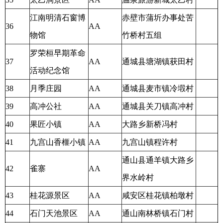
江南明清石窗博
赤壁市蒲圻办事处苦
36
AA
物馆
竹桥村五组
罗荣桓早期革命
37
AA
通城县塘湖镇获田村
活动纪念馆
38
月季庄园
AA
通城县麦市镇冷塅村
39
高冲公社
AA
通城县关刀镇高冲村
40
果匠小镇
AA
大路乡新桥冯村
41
九宫山香榧小镇
AA
九宫山镇程许村
通山县通羊镇大路乡
42
雀寨
AA
界水岭村
43
桂花源景区
AA
咸安区桂花镇柏墩村
44
石门天池景区
AA
通山南林桥镇石门村