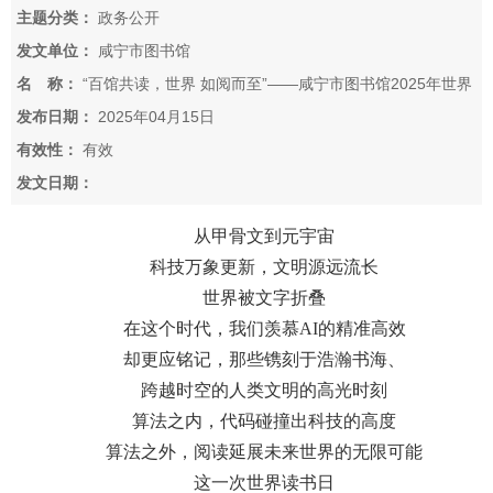
主题分类：
政务公开
发文单位：
咸宁市图书馆
名 称：
“百馆共读，世界 如阅而至”——咸宁市图书馆2025年世界
读书日经典阅读活动正式开启！
发布日期：
2025年04月15日
有效性：
有效
发文日期：
从甲骨文到元宇宙
科技万象更新，文明源远流长
世界被文字折叠
在这个时代，我们羡慕AI的精准高效
却更应铭记，那些镌刻于浩瀚书海、
跨越时空的人类文明的高光时刻
算法之内，代码碰撞出科技的高度
算法之外，阅读延展未来世界的无限可能
这一次世界读书日