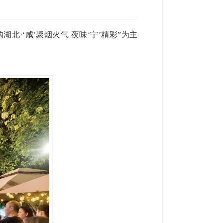
北·‘咸’聚烟火气 夜味‘宁’精彩”为主