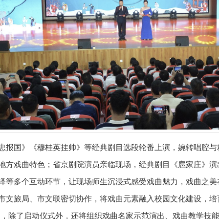
忠报国》《穆桂英挂帅》等经典剧目选段轮番上演，婉转唱腔与
地方戏曲特色；省京剧院演员亲临现场，经典剧目《扈家庄》演
绎等多个互动环节，让现场师生沉浸式感受戏曲魅力，戏曲之美
市文旅局、市文联密切协作，将戏曲元素融入校园文化建设，培
活动，除了启动仪式外，还将组织戏曲名家示范演出、戏曲教学技